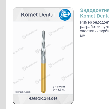
Слепочные массы Kettenbach
Наконечники и переходники KaVo
Эндодонти
Komet Denta
Ример эндодонт
разработки пул
хвостовик турби
мм