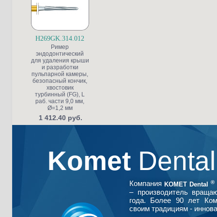
H269GK.314.012
Ример
эндодонтический
для удаления крыши
и разработки
пульпарной камеры,
безопасный кончик,
хвостовик
турбинный (FG), L
раб. части 9,0 мм,
Ø=1,2 мм
1 412.40 руб.
Komet
Denta
®
Компания
KOMET Dental
– производитель враща
года. Более 90 лет Ко
своим традициям - иннова