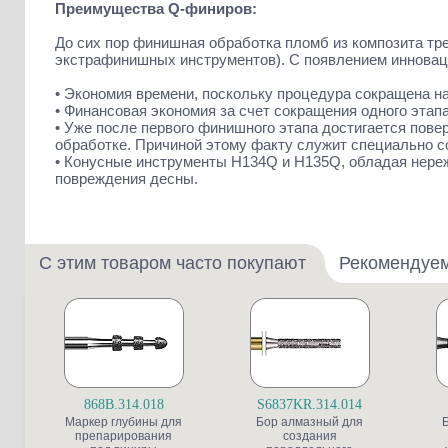
Преимуществa Q-финиров:
До сих пор финишная обработка пломб из композита тр
экстрафинишных инструментов). С появлением инноваци
• Экономия времени, поскольку процедура сокращена на
• Финансовая экономия за счет сокращения одного этапа
• Уже после первого финишного этапа достигается пове
обработке. Причиной этому факту служит специально с
• Конусные инструменты H134Q и H135Q, обладая нер
повреждения десны.
С этим товаром часто покупают
Рекомендуе
868B.314.018
S6837KR.314.014
Маркер глубины для
Бор алмазный для
препарирования
создания