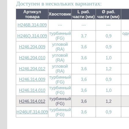
Доступен в нескольких вариантах:
Артикул
L раб.
Ø раб.
Хвостовик
товара
части (мм)
части (мм)
H246B.314.009
---
---
---
турбинный
оди
H246Q.314.009
3,7
0,9
(FG)
угловой
H246.204.009
3,6
0,9
(RA)
угловой
H246.204.010
3,6
1,0
(RA)
угловой
H246.204.012
3,6
1,2
(RA)
турбинный
H246.314.009
3,6
0,9
(FG)
турбинный
H246.314.010
3,6
1,0
(FG)
турбинный
H246.314.012
3,6
1,2
(FG)
турбинный
H246UF.314.009
3,6
0,9
(FG)