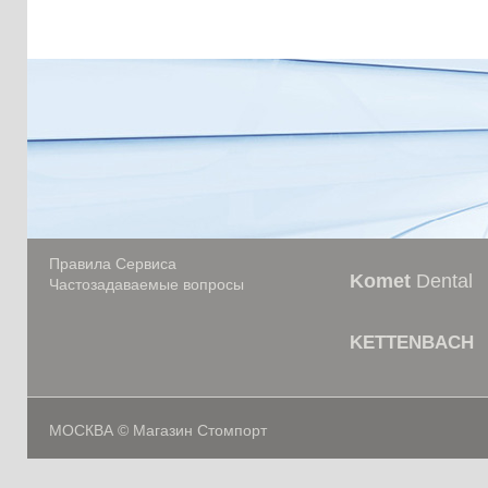
Правила Сервиса
Komet
Dental
Частозадаваемые вопросы
KETTENBACH
МОСКВА © Магазин Стомпорт