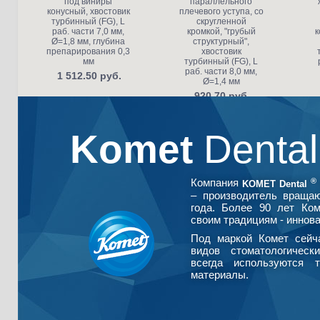
под виниры
параллельного
конусный, хвостовик
плечевого уступа, со
турбинный (FG), L
скругленной
раб. части 7,0 мм,
кромкой, "грубый
к
Ø=1,8 мм, глубина
структурный",
препарирования 0,3
хвостовик
мм
турбинный (FG), L
раб. части 8,0 мм,
1 512.50 руб.
Ø=1,4 мм
920.70 руб.
Komet
Denta
®
Компания
KOMET Dental
– производитель враща
года. Более 90 лет Ко
своим традициям - иннова
Под маркой Комет сейч
видов стоматологическ
всегда используются т
материалы.