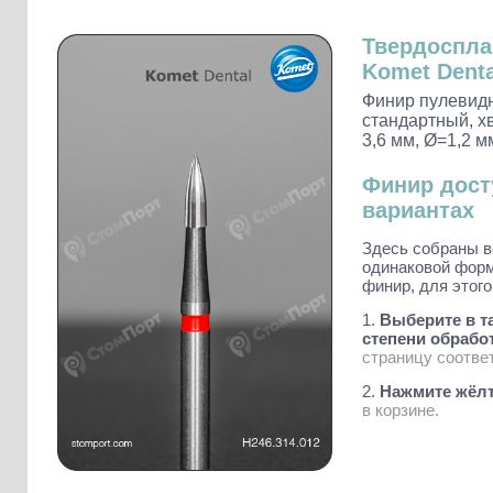
Слепочные массы Kettenbach
Наконечники и переходники KaVo
Твердоспл
Komet Denta
Финир пулевидн
стандартный, хв
3,6 мм, Ø=1,2 м
Финир дост
вариантах
Здесь собраны в
одинаковой форм
финир, для этого
1.
Выберите в та
степени обработ
страницу соотве
2.
Нажмите жёлт
в корзине.