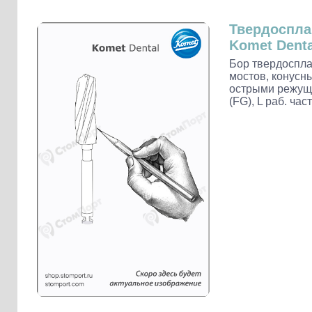
Слепочные массы Kettenbach
Наконечники и переходники KaVo
Твердоспл
Komet Denta
Бор твердоспла
мостов, конусн
острыми режущи
(FG), L раб. час