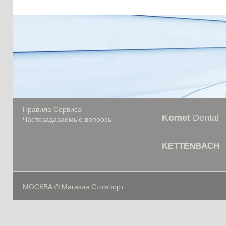
Правила Сервиса
Komet
Dental
Частозадаваемые вопросы
KETTENBACH
МОСКВА © Магазин Стомпорт