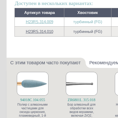
Доступен в нескольких вариантах:
Артикул товара
Хвостовик
H23RS.314.009
турбинный (FG)
H23RS.314.010
турбинный (FG)
С этим товаром часто покупают
Рекомендуе
94018C.104.055
ZR6801L.315.018
Полир с алмазными
Бор алмазный для
Н
частицами для
обработки всех
оксида циркония,
видов керамики,
пламевидный, 1-й
включая ZrO2,
к