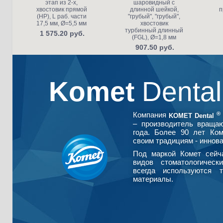
этап из 2-х,
шаровидный с
хвостовик прямой
длинной шейкой,
п
(HP), L раб. части
"грубый", "грубый",
17,5 мм, Ø=5,5 мм
хвостовик
турбинный длинный
1 575.20 руб.
(FGL), Ø=1,8 мм
907.50 руб.
Komet
Denta
®
Компания
KOMET Dental
– производитель враща
года. Более 90 лет Ко
своим традициям - иннова
Под маркой Комет сейч
видов стоматологическ
всегда используются т
материалы.