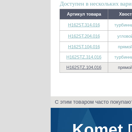
Доступен в нескольких вари
Артикул товара
Хвост
H162ST.314.016
турбинн
H162ST.204.016
углово
H162ST.104.016
прямой
H162STZ.314.016
турбинн
H162STZ.104.016
прямой
С этим товаром часто покупаю
Komet