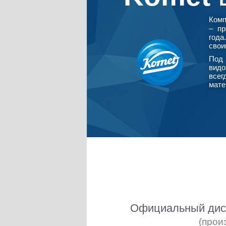
Ком
– пр
года
свои
Под 
видо
всег
мате
Официальный дист
(прои