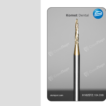
Слепочные массы Kettenbach
Наконечники и переходники KaVo