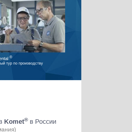
®
ntal
ый тур по производству
®
ов
Komet
в России
мания)