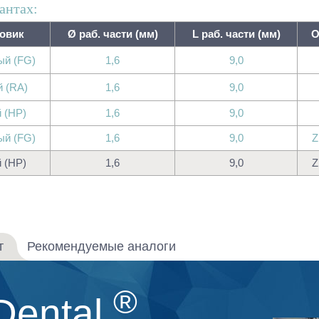
антах:
овик
Ø раб. части (мм)
L раб. части (мм)
О
ый (FG)
1,6
9,0
й (RA)
1,6
9,0
 (HP)
1,6
9,0
ый (FG)
1,6
9,0
Z
 (HP)
1,6
9,0
Z
т
Рекомендуемые аналоги
®
Dental