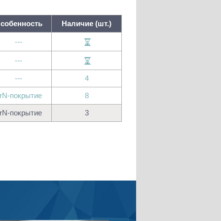
собенность
Наличие (шт.)
---
---
---
4
rN-покрытие
8
rN-покрытие
3