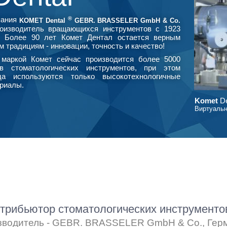
®
пания
KOMET Dental
GEBR. BRASSELER GmbH & Co.
оизводитель вращающихся инструментов с 1923
. Более 90 лет Комет Дентал остается верным
м традициям - инновации, точность и качество!
маркой Комет сейчас производится более 5000
в стоматологических инструментов, при этом
да используются только высокотехнологичные
риалы.
Komet
De
Виртуальн
рибьютор стоматологических инструмент
зводитель - GEBR. BRASSELER GmbH & Co., Гер