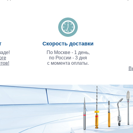
т
Скорость доставки
аде!
По Москве - 1 день,
оге
по России - 3 дня
тов!
с момента оплаты.
В