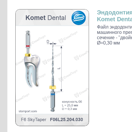
Слепочные массы Kettenbach
Наконечники и переходники KaVo
Эндодонти
Komet Denta
Файл эндодонти
машинного пре
сечение - "двой
Ø=0,30 мм