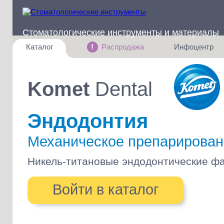
Стоматологические инструменты и материалы
Правила сервиса
Каталог
!
Распродажа
Инфоцентр
Частозадаваемые вопросы
Поиск по всему каталогу
Инструменты Komet по сниженным ценам
Обучающие видео от Kome
Ортопедические боры, полиры и финиры
Komet
Dental
Обзорные статьи по инструм
Терапевтические боры, фрезы и полиры
Хирургические боры, фрезы, диски
Эндодонтия
Эндодонтические инструменты
Механическое препарирован
Ортодонтические боры, диски и штрипсы
Никель-титановые эндодонтические ф
Пародонтология
Звуковые насадки
Войти в каталог
Инструменты для зубных техников
Наборы инструментов