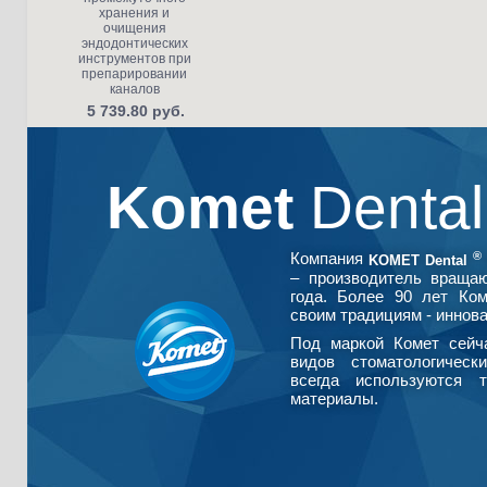
хранения и
очищения
эндодонтических
инструментов при
препарировании
каналов
5 739.80 руб.
Komet
Denta
®
Компания
KOMET Dental
– производитель враща
года. Более 90 лет Ко
своим традициям - иннова
Под маркой Комет сейч
видов стоматологическ
всегда используются т
материалы.