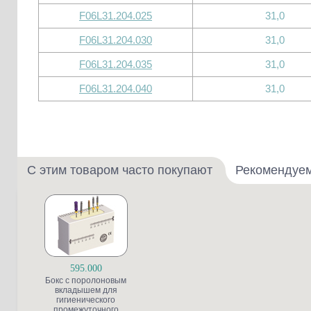
F06L31.204.025
31,0
F06L31.204.030
31,0
F06L31.204.035
31,0
F06L31.204.040
31,0
С этим товаром часто покупают
Рекомендуе
595.000
Бокс с поролоновым
вкладышем для
гигиенического
промежуточного