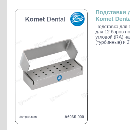
Слепочные массы Kettenbach
Наконечники и переходники KaVo
Подставки 
Komet Denta
Подставка для 
для 12 боров по
угловой (RA) н
(турбинные) и 2