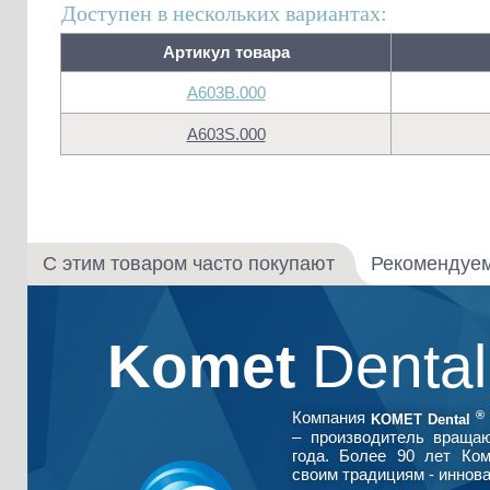
Доступен в нескольких вариантах:
Артикул товара
A603B.000
A603S.000
С этим товаром часто покупают
Рекомендуе
Komet
Denta
®
Компания
KOMET Dental
– производитель враща
года. Более 90 лет Ко
своим традициям - иннова