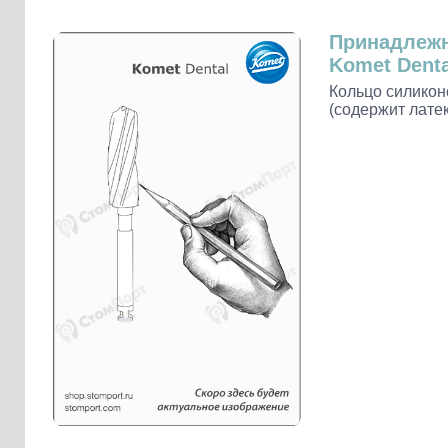
Слепочные массы Kettenbach
Наконечники и переходники KaVo
Принадлеж
Komet Denta
Кольцо силикон
(содержит латек