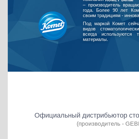
– производитель враща
года. Более 90 лет Ко
своим традициям - иннова
Под маркой Комет сейч
видов стоматологическ
всегда используются т
материалы.
Официальный дистрибьютор сто
(производитель - GE