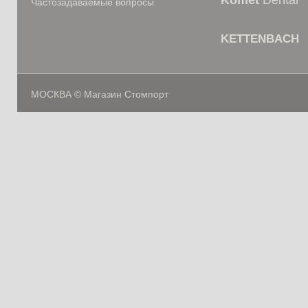
Komet
Dental
Частозадаваемые вопросы
KETTENBACH
МОСКВА © Магазин Стомпорт