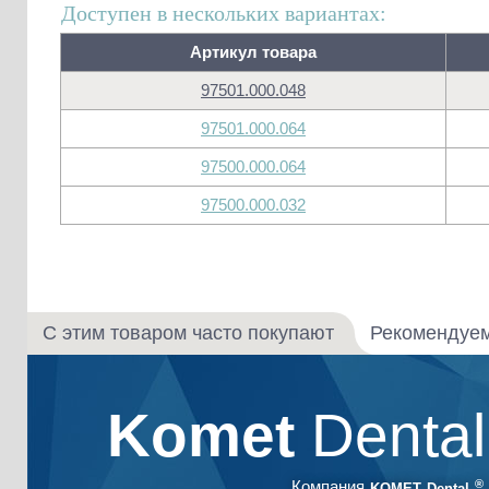
Доступен в нескольких вариантах:
Артикул товара
97501.000.048
97501.000.064
97500.000.064
97500.000.032
С этим товаром часто покупают
Рекомендуе
Komet
Denta
®
Компания
KOMET Dental