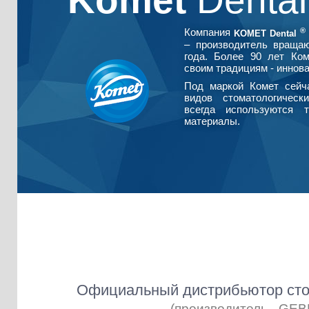
Komet
Denta
®
Компания
KOMET Dental
– производитель враща
года. Более 90 лет Ко
своим традициям - иннова
Под маркой Комет сейч
видов стоматологическ
всегда используются т
материалы.
Официальный дистрибьютор сто
(производитель - GE