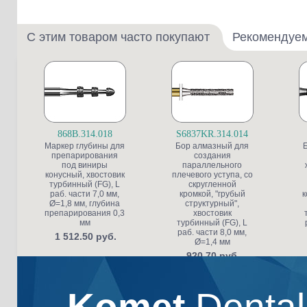
С этим товаром часто покупают
Рекомендуе
868B.314.018
S6837KR.314.014
Маркер глубины для
Бор алмазный для
препарирования
создания
под виниры
параллельного
конусный, хвостовик
плечевого уступа, со
турбинный (FG), L
скругленной
раб. части 7,0 мм,
кромкой, "грубый
к
Ø=1,8 мм, глубина
структурный",
препарирования 0,3
хвостовик
мм
турбинный (FG), L
раб. части 8,0 мм,
1 512.50 руб.
Ø=1,4 мм
920.70 руб.