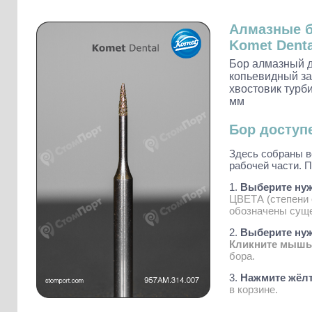
Слепочные массы Kettenbach
Наконечники и переходники KaVo
Алмазные 
Komet Denta
Бор алмазный 
копьевидный за
хвостовик турби
мм
Бор доступ
Здесь собраны в
рабочей части. П
1.
Выберите ну
ЦВЕТА (степени 
обозначены суще
2.
Выберите нужн
Кликните мыш
бора.
3.
Нажмите жёлт
в корзине.