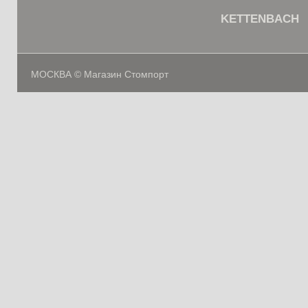
KETTENBACH
МОСКВА © Магазин Стомпорт