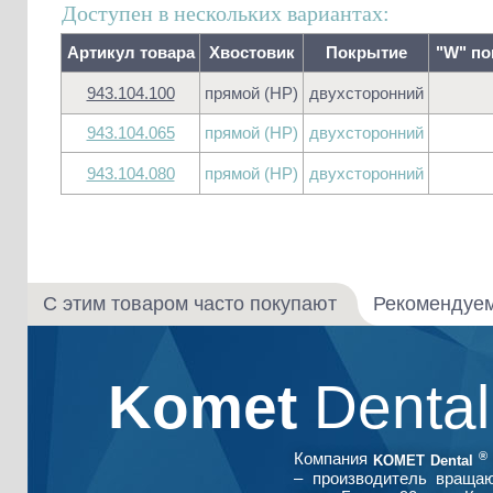
Доступен в нескольких вариантах:
Артикул товара
Хвостовик
Покрытие
"W" по
943.104.100
прямой (HP)
двухсторонний
943.104.065
прямой (HP)
двухсторонний
943.104.080
прямой (HP)
двухсторонний
С этим товаром часто покупают
Рекомендуе
Komet
Denta
®
Компания
KOMET Dental
– производитель враща