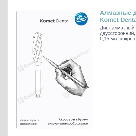
Слепочные массы Kettenbach
Наконечники и переходники KaVo
Алмазные 
Komet Denta
Диск алмазный 
двухсторонний, 
0,15 мм, покрыт