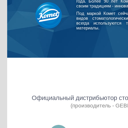
года. Более 90 лет Ко
своим традициям - иннова
Под маркой Комет сейч
видов стоматологическ
всегда используются т
материалы.
Официальный дистрибьютор сто
(производитель - GE