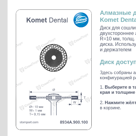
Слепочные массы Kettenbach
Наконечники и переходники KaVo
Алмазные 
Komet Denta
Диск для сошл
двухстороннее 
R=10 мм, толщ. 
диска. Использ
и держателем
Диск досту
Здесь собраны а
конфигурацией р
1.
Выберите в т
края и толщине 
2.
Нажмите жёлт
в корзине.