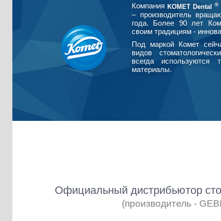
®
Компания
KOMET Dental
– производитель враща
года. Более 90 лет Ко
своим традициям - иннова
Под маркой Комет сейч
видов стоматологическ
всегда используются т
материалы.
Официальный дистрибьютор сто
(производитель - GE