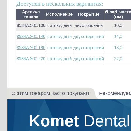
Доступен в нескольких вариантах:
Артикул
Ø раб. част
Исполнение
Покрытие
товара
(мм)
8934A.900.100
сотовидный
двусторонний
10,0
8934A.900.140
сотовидный
двухсторонний
14,0
8934A.900.180
сотовидный
двухсторонний
18,0
8934A.900.220
сотовидный
двухсторонний
22,0
С этим товаром часто покупают
Рекомендуе
Komet
Denta