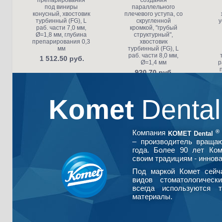
препарирования
создания
под виниры
параллельного
конусный, хвостовик
плечевого уступа, со
турбинный (FG), L
скругленной
у
раб. части 7,0 мм,
кромкой, "грубый
Ø=1,8 мм, глубина
структурный",
препарирования 0,3
хвостовик
мм
турбинный (FG), L
раб. части 8,0 мм,
1 512.50 руб.
Ø=1,4 мм
р
920.70 руб.
Komet
Denta
®
Компания
KOMET Dental
– производитель враща
года. Более 90 лет Ко
своим традициям - иннова
Под маркой Комет сейч
видов стоматологическ
всегда используются т
материалы.