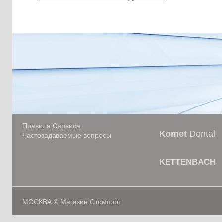
Правила Сервиса
Komet
Dental
Частозадаваемые вопросы
KETTENBACH
МОСКВА © Магазин Стомпорт