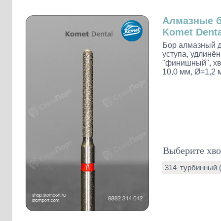
Слепочные массы Kettenbach
Наконечники и переходники KaVo
Алмазные 
Komet Denta
Бор алмазный д
уступа, удлинё
"финишный", хво
10,0 мм, Ø=1,2 
Выберите хво
314
турбинный 