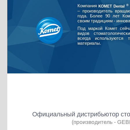
®
Компания
KOMET Dental
– производитель враща
года. Более 90 лет Ко
своим традициям - иннова
Под маркой Комет сейч
видов стоматологическ
всегда используются т
материалы.
Официальный дистрибьютор сто
(производитель - GE