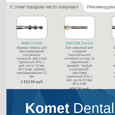
С этим товаром часто покупают
Рекомендуе
868B.314.018
S6837KR.314.014
Маркер глубины для
Бор алмазный для
препарирования
создания
под виниры
параллельного
конусный, хвостовик
плечевого уступа, со
турбинный (FG), L
скругленной
раб. части 7,0 мм,
кромкой, "грубый
к
Ø=1,8 мм, глубина
структурный",
препарирования 0,3
хвостовик
мм
турбинный (FG), L
раб. части 8,0 мм,
1 512.50 руб.
Ø=1,4 мм
920.70 руб.
Komet
Denta