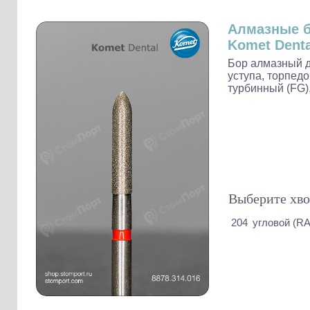
Слепочные массы Kettenbach
Наконечники и переходники KaVo
Алмазные 
Komet Denta
Бор алмазный д
уступа, торпед
турбинный (FG),
Выберите хво
204
угловой (RA