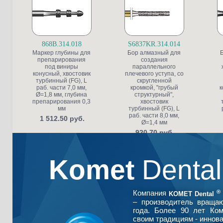
868B.314.018
S6837KR.314.014
Маркер глубины для
Бор алмазный для
препарирования
создания
под виниры
параллельного
конусный, хвостовик
плечевого уступа, со
турбинный (FG), L
скругленной
раб. части 7,0 мм,
кромкой, "грубый
к
Ø=1,8 мм, глубина
структурный",
препарирования 0,3
хвостовик
мм
турбинный (FG), L
раб. части 8,0 мм,
1 512.50 руб.
Ø=1,4 мм
920.70 руб.
Komet
Denta
®
Компания
KOMET Dental
– производитель враща
года. Более 90 лет Ко
своим традициям - иннова