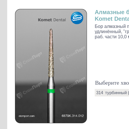
Слепочные массы Kettenbach
Наконечники и переходники KaVo
Алмазные 
Komet Denta
Бор алмазный п
удлинённый, "гр
раб. части 10,0 
Выберите хво
314
турбинный 