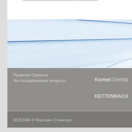
Правила Сервиса
Komet
Dental
Частозадаваемые вопросы
KETTENBACH
МОСКВА © Магазин Стомпорт