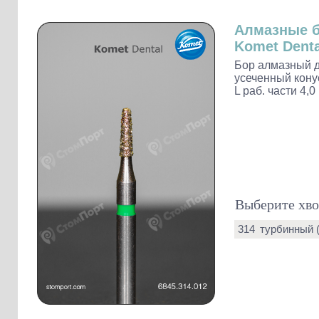
Слепочные массы Kettenbach
Наконечники и переходники KaVo
Алмазные 
Komet Denta
Бор алмазный д
усеченный конус
L раб. части 4,0
Выберите хво
314
турбинный 