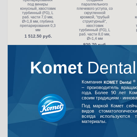
препарирования
создания
под виниры
параллельного
конусный, хвостовик
плечевого уступа, со
турбинный (FG), L
скругленной
раб. части 7,0 мм,
кромкой, "грубый
к
Ø=1,8 мм, глубина
структурный",
препарирования 0,3
хвостовик
мм
турбинный (FG), L
раб. части 8,0 мм,
1 512.50 руб.
Ø=1,4 мм
920.70 руб.
Komet
Denta
®
Компания
KOMET Dental
– производитель враща
года. Более 90 лет Ко
своим традициям - иннова
Под маркой Комет сейч
видов стоматологическ
всегда используются т
материалы.