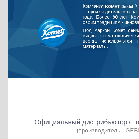
®
Компания
KOMET Dental
– производитель враща
года. Более 90 лет Ко
своим традициям - иннова
Под маркой Комет сейч
видов стоматологическ
всегда используются т
материалы.
Официальный дистрибьютор сто
(производитель - GE