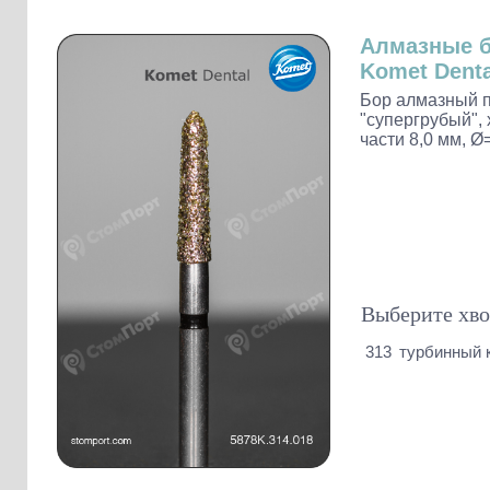
Слепочные массы Kettenbach
Наконечники и переходники KaVo
Алмазные 
Komet Denta
Бор алмазный п
"супергрубый", 
части 8,0 мм, Ø=
Выберите хво
313
турбинный 