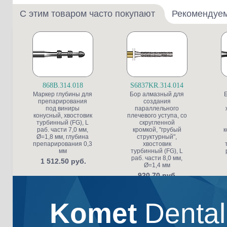
С этим товаром часто покупают
Рекомендуе
868B.314.018
S6837KR.314.014
Маркер глубины для
Бор алмазный для
препарирования
создания
под виниры
параллельного
конусный, хвостовик
плечевого уступа, со
турбинный (FG), L
скругленной
раб. части 7,0 мм,
кромкой, "грубый
к
Ø=1,8 мм, глубина
структурный",
препарирования 0,3
хвостовик
мм
турбинный (FG), L
раб. части 8,0 мм,
1 512.50 руб.
Ø=1,4 мм
920.70 руб.
Komet
Denta