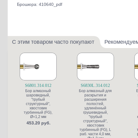
Брошюра: 410640_pdf
С этим товаром часто покупают
Рекомендуе
S6801.314.012
S6830L.314.012
Бор алмазный
Бор алмазный для
шаровидный,
раскрытия и
"грубый
расширения
структурный",
полостей,
хвостовик
удлинённый
турбинный (FG),
грушевидный,
Ø=1,2 мм
"грубый
структурный",
453.20 руб.
хвостовик
турбинный (FG), L
раб. части 4,0 мм,