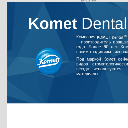
Ø=1,2 мм
453.20 руб.
Komet
Denta
®
Компания
KOMET Dental
– производитель враща
года. Более 90 лет Ко
своим традициям - иннова
Под маркой Комет сейч
видов стоматологическ
всегда используются т
материалы.