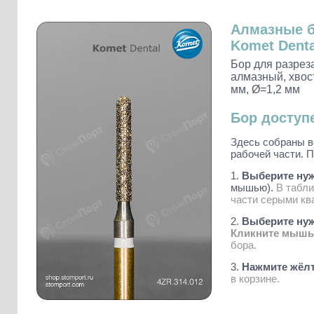
Слепочные массы Kettenbach
Наконечники и переходники KaVo
Алмазные 
Komet Denta
Бор для разрез
алмазный, хвост
мм, Ø=1,2 мм
Бор доступ
Здесь собраны в
рабочей части. П
1.
Выберите ну
мышью).
В табл
части серыми кв
2.
Выберите нужн
Кликните мыш
бора.
3.
Нажмите жёлт
в корзине.