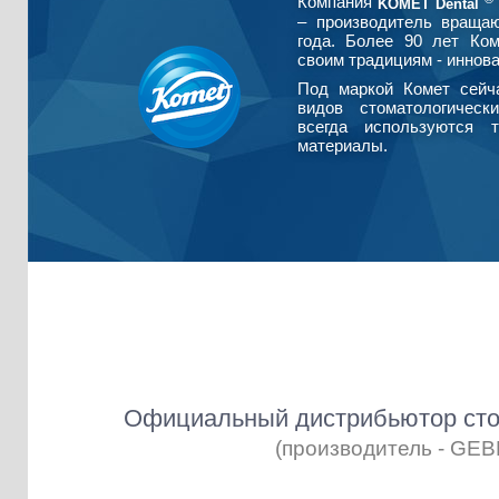
Компания
KOMET Dental
– производитель враща
года. Более 90 лет Ко
своим традициям - иннова
Под маркой Комет сейч
видов стоматологическ
всегда используются т
материалы.
Официальный дистрибьютор сто
(производитель - GE