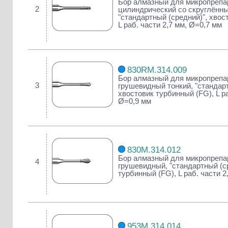
Бор алмазный для микропрепа
2
цилиндрический со скруглённы
"стандартный (средний)", хвос
L раб. части 2,7 мм, Ø=0,7 мм
830RM.314.009
Бор алмазный для микропрепа
3
грушевидный тонкий, "стандарт
хвостовик турбинный (FG), L ра
Ø=0,9 мм
830M.314.012
Бор алмазный для микропрепа
4
грушевидный, "стандартный (ср
турбинный (FG), L раб. части 2
953M.314.014