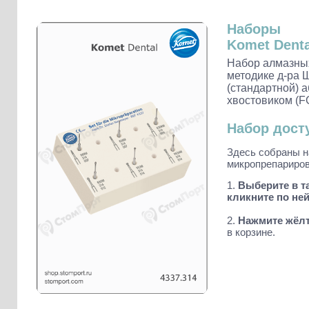
Слепочные массы Kettenbach
Наконечники и переходники KaVo
Наборы
Komet Denta
Набор алмазны
методике д-ра 
(стандартной) 
хвостовиком (F
Набор дост
Здесь собраны 
микропрепариров
1.
Выберите в та
кликните по ней
2.
Нажмите жёлт
в корзине.