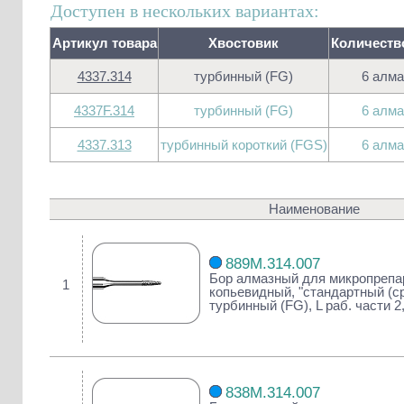
Доступен в нескольких вариантах:
Артикул товара
Хвостовик
Количеств
4337.314
турбинный (FG)
6 алма
4337F.314
турбинный (FG)
6 алма
4337.313
турбинный короткий (FGS)
6 алма
Наименование
889M.314.007
Бор алмазный для микропрепа
1
копьевидный, "стандартный (ср
турбинный (FG), L раб. части 2
838M.314.007