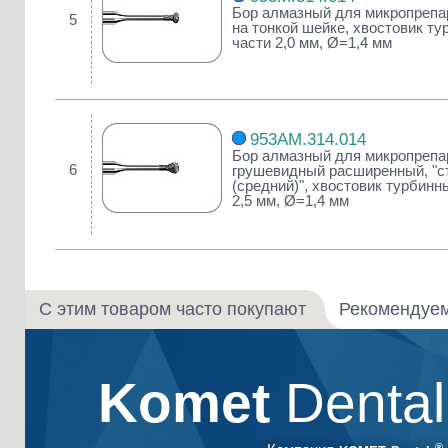
Бор алмазный для микропрепа
5
на тонкой шейке, хвостовик ту
части 2,0 мм, Ø=1,4 мм
953AM.314.014
Бор алмазный для микропрепа
6
грушевидный расширенный, "с
(средний)", хвостовик турбинны
2,5 мм, Ø=1,4 мм
С этим товаром часто покупают
Рекомендуе
Komet
Denta
®