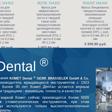
.314.012
H255E.314.012
H162ST.104.016
за для
Фреза для
Фреза Линдеманна
катного
эффективного
твердосплавная,
рирования
препарирования
максимальная
и твердой
кости и твердой
режущая
ни зуба
ткани зуба
способность
ированная
твердосплавная
благодаря особой
сплавная,
цилиндрическая,
насечке st, хвостовик
, хвостовик
хвостовик
прямой (HP), L раб.
ый (FG), L
турбинный (FG), L
части 9,0 мм, Ø=1,6
сти 6,0 мм,
раб. части 6,0 мм,
мм
1,2 мм
Ø=1,2 мм
3 309.90 руб.
.60 руб.
1 007.60 руб.
®
Dental
®
пания
KOMET Dental
GEBR. BRASSELER GmbH & Co.
оизводитель вращающихся инструментов с 1923
. Более 90 лет Комет Дентал остается верным
м традициям - инновации, точность и качество!
маркой Комет сейчас производится более 5000
в стоматологических инструментов, при этом
да используются только высокотехнологичные
риалы.