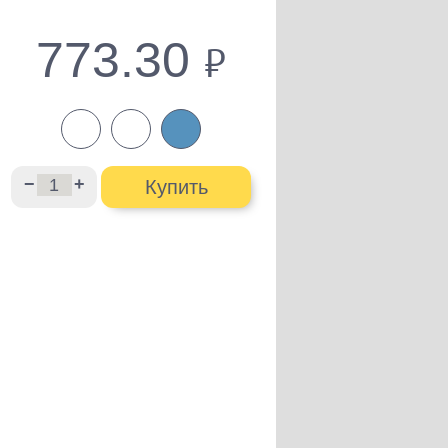
773.30
руб.
−
+
Купить