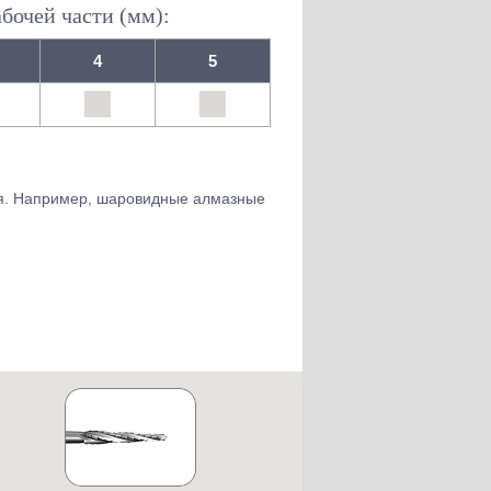
бочей части (мм):
4
5
ия. Например, шаровидные алмазные