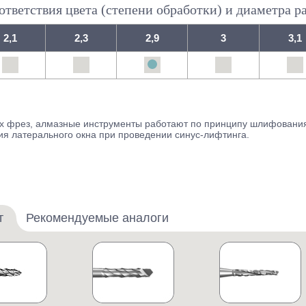
ветствия цвета (степени обработки) и диаметра ра
2,1
2,3
2,9
3
3,1
ных фрез, алмазные инструменты работают по принципу шлифован
ия латерального окна при проведении синус-лифтинга.
т
Рекомендуемые аналоги