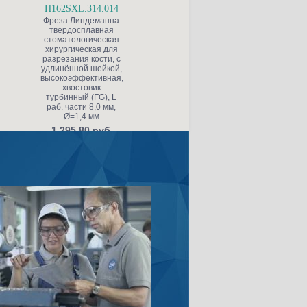
H162SXL.314.014
H166AZ.104.021
Фреза Линдеманна
Фреза Линдеманна
Св
твердосплавная
твердосплавная, с
стоматологическая
особой ступенчатой
и
хирургическая для
насечкой, хвостовик
разрезания кости, с
прямой (HP), L раб.
удлинённой шейкой,
части 10,0 мм, Ø=2,1
высокоэффективная,
мм, с ZrN покрытием
хвостовик
3 580.50 руб.
турбинный (FG), L
раб. части 8,0 мм,
Ø=1,4 мм
1 295.80 руб.