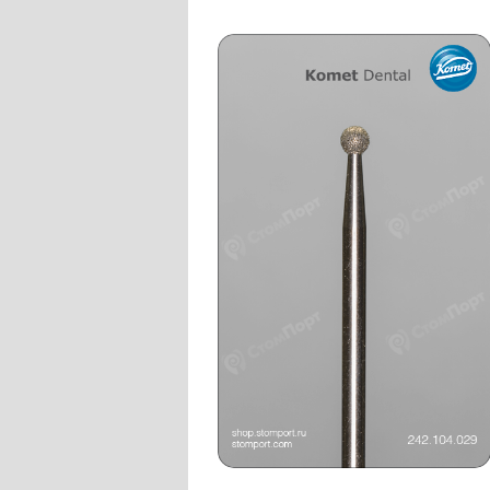
Слепочные массы Kettenbach
Наконечники и переходники KaVo