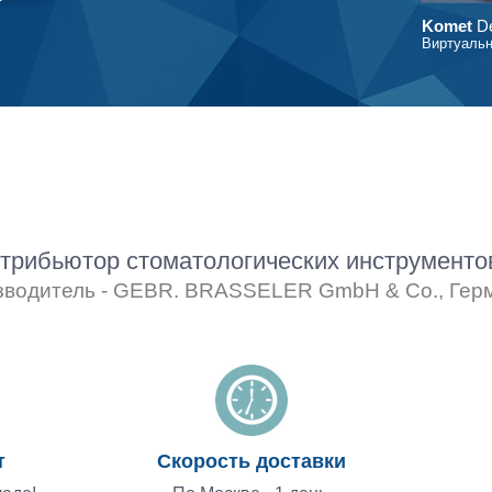
Komet
De
Виртуальн
рибьютор стоматологических инструмент
зводитель - GEBR. BRASSELER GmbH & Co., Гер
т
Скорость доставки