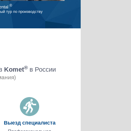
®
ntal
ый тур по производству
®
ов
Komet
в России
мания)
Выезд специалиста