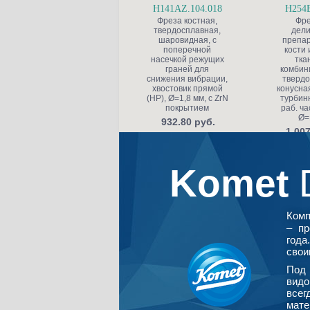
H141AZ.104.018
H254E
Фреза костная,
Фре
твердосплавная,
дели
шаровидная, с
препа
поперечной
кости 
насечкой режущих
тка
граней для
комбин
снижения вибрации,
твердо
хвостовик прямой
конусная
(HP), Ø=1,8 мм, с ZrN
турбинн
покрытием
раб. ча
Ø=
932.80 руб.
1 007
Komet
Ком
– пр
года
свои
Под 
видо
всег
мате