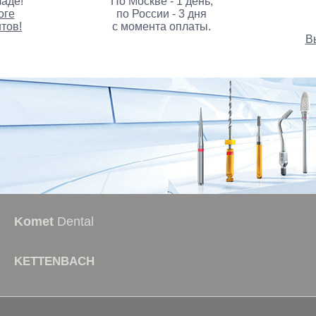
аде!
По Москве - 1 день,
оге
по России - 3 дня
тов!
с момента оплаты.
В
стоматологические курс
Komet
Dental
KETTENBACH