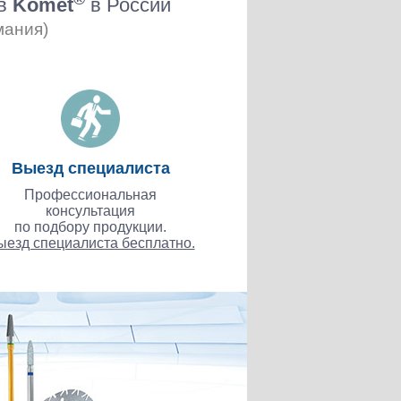
ов
Komet
в России
мания)
Выезд специалиста
Профессиональная
консультация
по подбору продукции.
ыезд специалиста бесплатно.