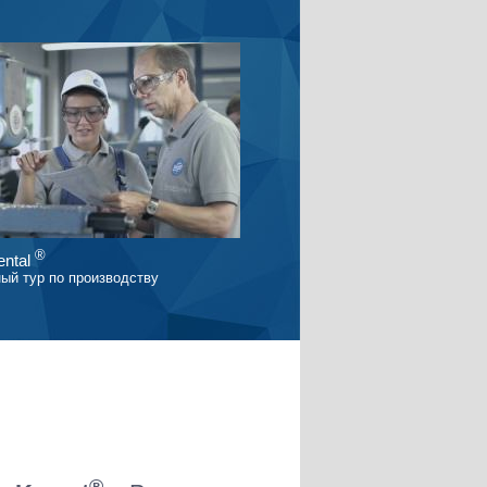
®
ntal
ый тур по производству
®