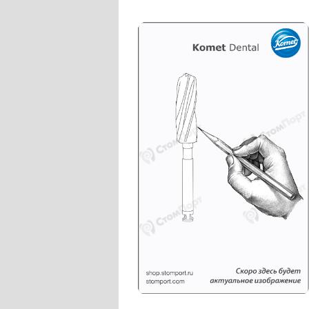
Слепочные массы Kettenbach
Наконечники и переходники KaVo