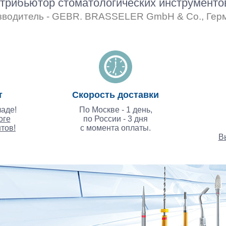
рибьютор стоматологических инструмент
зводитель - GEBR. BRASSELER GmbH & Co., Гер
т
Скорость доставки
аде!
По Москве - 1 день,
оге
по России - 3 дня
тов!
с момента оплаты.
В