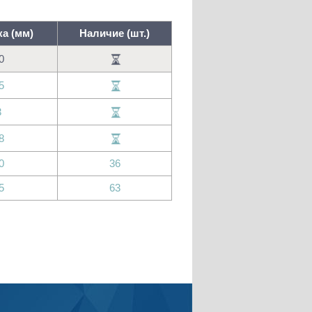
а (мм)
Наличие (шт.)
0
5
3
8
0
36
5
63