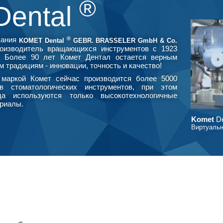
®
Dental
®
пания
KOMET Dental
GEBR. BRASSELER GmbH & Co.
оизводитель вращающихся инструментов с 1923
. Более 90 лет Комет Дентал остается верным
м традициям - инновации, точность и качество!
маркой Комет сейчас производится более 5000
в стоматологических инструментов, при этом
да используются только высокотехнологичные
риалы.
Komet
De
Виртуальн