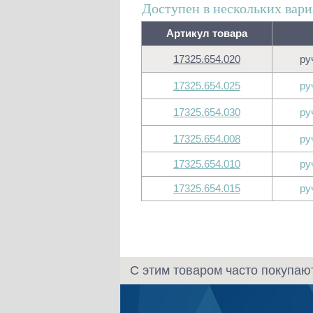
Доступен в нескольких вари
Артикул товара
17325.654.020
ру
17325.654.025
ру
17325.654.030
ру
17325.654.008
ру
17325.654.010
ру
17325.654.015
ру
С этим товаром часто покупаю