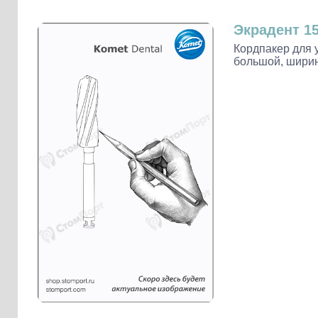
Слепочные массы Kettenbach
Наконечники и переходники KaVo
Экрадент 15
Кордпакер для 
большой, ширин