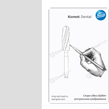
Слепочные массы Kettenbach
Наконечники и переходники KaVo