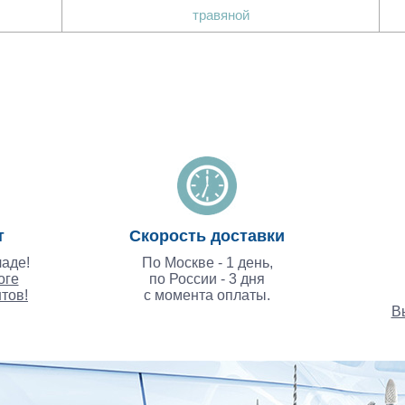
травяной
т
Скорость доставки
аде!
По Москве - 1 день,
оге
по России - 3 дня
тов!
с момента оплаты.
В