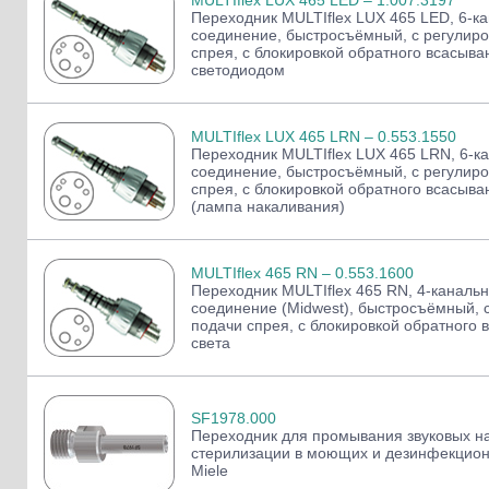
MULTIflex LUX 465 LED – 1.007.3197
Слепочные массы Kettenbach
Переходник MULTIflex LUX 465 LED, 6-к
соединение, быстросъёмный, с регулиро
Наконечники и переходники KaVo
спрея, с блокировкой обратного всасыва
светодиодом
MULTIflex LUX 465 LRN – 0.553.1550
Переходник MULTIflex LUX 465 LRN, 6-к
соединение, быстросъёмный, с регулиро
спрея, с блокировкой обратного всасыва
(лампа накаливания)
MULTIflex 465 RN – 0.553.1600
Переходник MULTIflex 465 RN, 4-каналь
соединение (Midwest), быстросъёмный, 
подачи спрея, с блокировкой обратного 
света
SF1978.000
Переходник для промывания звуковых на
стерилизации в моющих и дезинфекцион
Miele