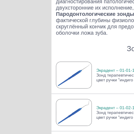
диагностирования патологичес
Слепочные массы Kettenbach
двухсторонние их исполнение
Наконечники и переходники KaVo
Пародонтологические зонды
фактической глубины физиолог
скруглённый кончик для пред
оболочки ложа зуба.
З
З
Экрадент – 01-01-
Зонд терапевтичес
цвет ручки "индиго
Экрадент – 01-02-
Зонд терапевтичес
цвет ручки "индиго