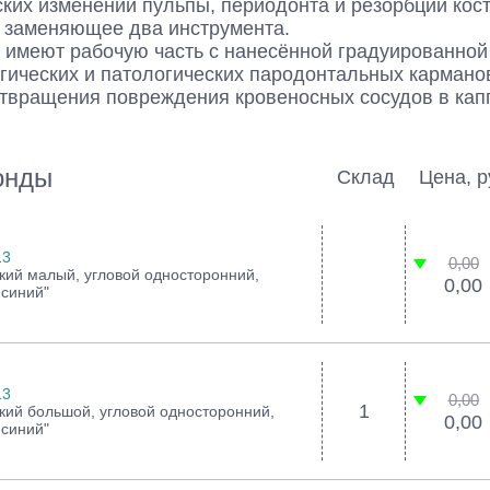
ких изменений пульпы, периодонта и резорбции костн
, заменяющее два инструмента.
имеют рабочую часть с нанесённой градуированной
ических и патологических пародонтальных карманов 
отвращения повреждения кровеносных сосудов в кап
онды
Склад
Цена, р
онды
13
0,00
кий малый, угловой односторонний,
0,00
 синий"
13
0,00
1
кий большой, угловой односторонний,
0,00
 синий"