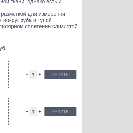
ой ткани, однако есть и
 разметкой для измерения
вокруг зуба и тупой
пилярном сплетении слизистой
уб.
−
+
КУПИТЬ
−
+
КУПИТЬ