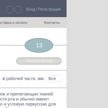
Вход / Регистрация
Избранное: 0
ставка и оплата
Контакты
ия доставки и оплаты
Как с нами связаться
13
Очистить фильтр
ø рабочей части, мм:
бов и прилегающих тканей.
сти рта и обычно имеют
ую и угловую перкуссию для