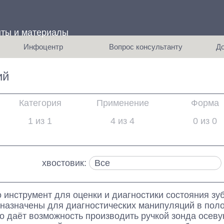
нты и материалы
равила сервиса
Инфоцентр
Вопрос консультанту
До
задаваемые вопросы
ным ценам
чающие видео от Komet Dental
Вызвать мед представителя
Услов
ий
иры
ые статьи по инструментам Komet
Заказать обратный звонок
ры
Категория
Применение
Форма
1 из 1
4 из 4
0 из 0
псы
хвостовик:
 инструмент для оценки и диагностики состояния зу
назначены для диагностических манипуляций в поло
о даёт возможность производить ручкой зонда осев